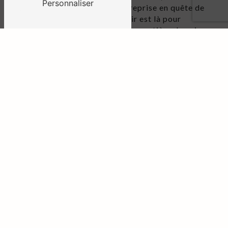
Personnaliser
de mode innovant ou une entreprise en quête de
matériaux de qualité, CPL Cuir est là pour
répondre à tous vos besoins en matière de cuir.
Faites confiance à CPL Cuir pour un cuir de
qualité supérieure, un service exceptionnel et
une expérience client inégalée. Contactez-les
dès aujourd'hui et découvrez ce qu'ils peuvent
faire pour vous.
EN SAVOIR PLUS
CONTACTEZ-NOUS