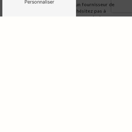
Personnaliser
Si vous êtes à la recherche d'un fournisseur de
cuir de confiance à Vannes, n'hésitez pas à
contacter CPL Cuir. Nous serons ravis de vous
accueillir dans notre boutique et de vous faire
découvrir notre sélection de cuirs haut de
gamme. Faites le choix de la qualité et de
l'expertise en faisant confiance à CPL Cuir pour
tous vos besoins en cuir à Vannes.
EN SAVOIR PLUS
CONTACTEZ-NOUS