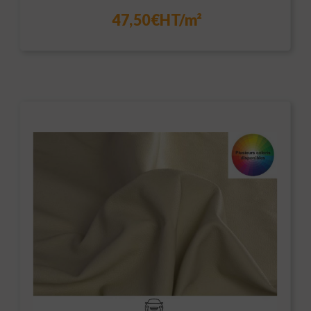
47,50€HT/m²