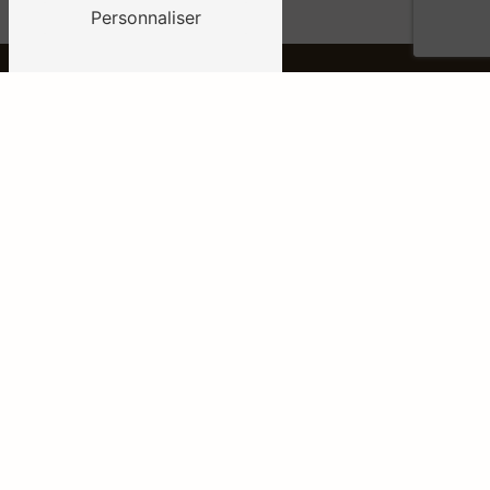
Personnaliser
ADRESSE
1 rue des Grandes Noulières
79200 Pompaire
TÉLÉPHONE