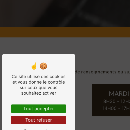
Pour toute demande de renseignements ou sugge
Ce site utilise des cookies
et vous donne le contrôle
sur ceux que vous
LUNDI
MARDI
souhaitez activer
8H30 - 12H30
8H30 - 12H
14H00 - 17H30
14H00 - 17
Tout accepter
Tout refuser