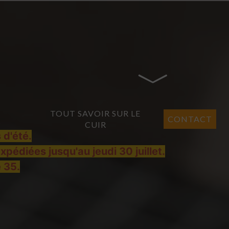
TOUT SAVOIR SUR LE
CONTACT
?
CUIR
 d'été.
pédiées jusqu'au jeudi 30 juillet.
e 35.