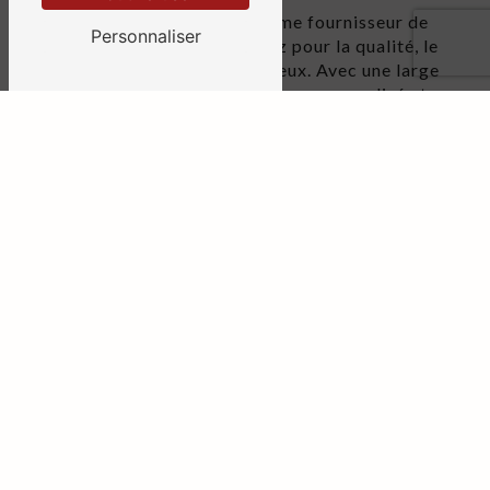
En choisissant CPL Cuir comme fournisseur de
Personnaliser
cuirs en Bretagne, vous optez pour la qualité, le
service et des tarifs avantageux. Avec une large
gamme de produits, un service personnalisé et
une garantie de satisfaction client, CPL Cuir
saura répondre à toutes vos attentes en tant que
grossiste cuir. Faites confiance à CPL Cuir pour
sublimer vos créations en cuir et laissez-vous
guider par des professionnels passionnés pour
des projets uniques et de qualité.
EN SAVOIR PLUS
CONTACTEZ-NOUS