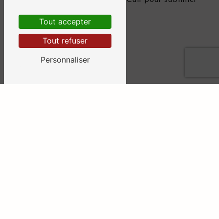
votre tenue au quotidien.
Tout accepter
Tout refuser
EN SAVOIR PLUS
Personnaliser
CONTACTEZ-NOUS
ADRESSE
1 rue des Grandes Noulières
79200 Pompaire