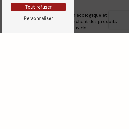
Tout refuser
Le cuir végétal est une option écologique et
Personnaliser
élégante pour ceux qui recherchent des produits
en cuir durables et respectueux de
l'environnement. Dans le département de la
Dordogne, CPL Cuir se distingue par la qualité
de ses articles en cuir végétal et son engagement
envers la durabilité. En choisissant CPL Cuir,
vous optez pour des produits de haute qualité,
fabriqués avec passion et souci du détail. Faites
le choix du cuir végétal et de CPL Cuir pour allier
style, confort et respect de la nature.
EN SAVOIR PLUS
CONTACTEZ-NOUS