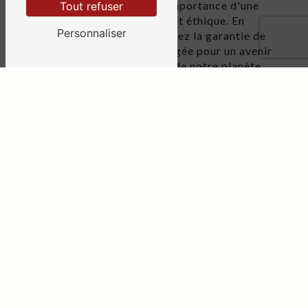
sensibiliser sa clientèle à l'importance d'une
Tout refuser
consommation responsable et éthique. En
Personnaliser
choisissant CPL Cuir, vous avez la garantie de
soutenir une entreprise engagée pour un avenir
plus durable et respectueux de notre planète.
En optant pour le cuir végétal proposé par CPL
Cuir au Mans, vous faites le choix de la qualité,
de l'éthique et de la durabilité. N'hésitez pas à
découvrir dès maintenant la gamme de produits
en cuir végétal de CPL Cuir et à rejoindre cette
démarche responsable pour un meilleur avenir.
EN SAVOIR PLUS
CONTACTEZ-NOUS