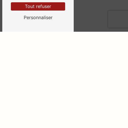
Tout refuser
CONTACTEZ-NOUS
Personnaliser
ADRESSE
1 rue des Grandes Noulières
79200 Pompaire