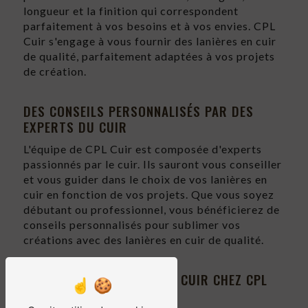
longueur et la finition qui correspondent
parfaitement à vos besoins et à vos envies. CPL
Cuir s'engage à vous fournir des lanières en cuir
de qualité, parfaitement adaptées à vos projets
de création.
DES CONSEILS PERSONNALISÉS PAR DES
EXPERTS DU CUIR
L'équipe de CPL Cuir est composée d'experts
passionnés par le cuir. Ils sauront vous conseiller
et vous guider dans le choix de vos lanières en
cuir en fonction de vos projets. Que vous soyez
débutant ou professionnel, vous bénéficierez de
conseils personnalisés pour sublimer vos
créations avec des lanières en cuir de qualité.
ACHETEZ VOS LANIÈRES EN CUIR CHEZ CPL
CUIR À RENNES