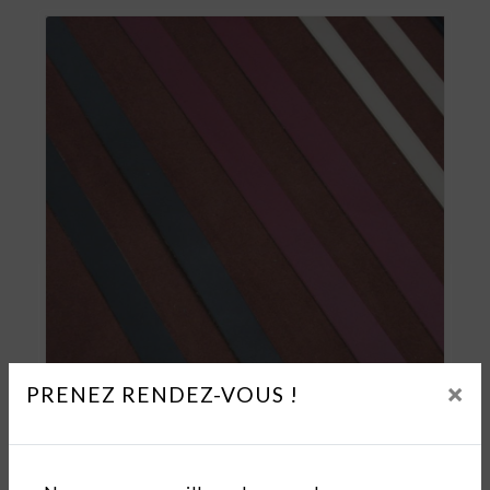
×
PRENEZ RENDEZ-VOUS !
Lanières et lacets cuir
LANIÈRES POUR BRACELETS ET POIGNÉES
SAC - RÉF. LANIEBRA