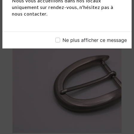
Nous vous accueillons dans nos locaux
uniquement sur rendez-vous, n'hésitez pas à
Lanières cuir pour bracelets et poignées...
nous contacter.
Ne plus afficher ce message