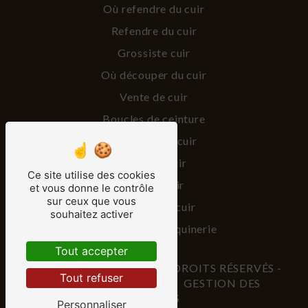
Où refendre du cuir
Refendre du cuir
Grossiste cuir
Où découper du cuir
Vente de cuir
Boucles de ceinture
Vente peaux cuir
Vendeur cuir
Ce site utilise des cookies
Lanière cuir
et vous donne le contrôle
sur ceux que vous
Fournisseur cuir
souhaitez activer
Fourniture maroquinerie
Tout accepter
©
VISTALID
- 2026 - TOUS DROITS RÉSERVÉS -
Tout refuser
MENTIONS LÉGALES
-
GESTION DES
COOKIES
Personnaliser