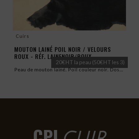
Cuirs
MOUTON LAINÉ POIL NOIR / VELOURS
ROUX - RÉF. LAINENOIR/ROUX
20€HT la peau (50€HT les 3)
Peau de mouton lainé. Poil couleur noir. Dos...
CPL
CUIR