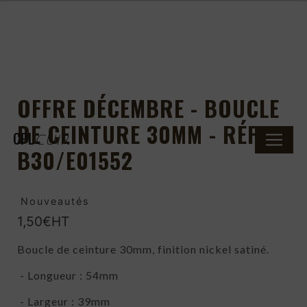
Panneau de gestion des cookies
OFFRE DÉCEMBRE - BOUCLE
DE CEINTURE 30MM - RÉF.
CPL
CUIR
B30/E01552
Nouveautés
1,50€HT
Boucle de ceinture 30mm, finition nickel satiné.
- Longueur : 54mm
- Largeur : 39mm