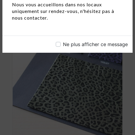
ANTHRACITE - RÉF. AGNWASHANT
Nous vous accueillons dans nos locaux
35€HT/m²
uniquement sur rendez-vous, n'hésitez pas à
Agneau nappa réf. Wash. Coloris : Anthracite
nous contacter.
Epaisseur...
Ne plus afficher ce message