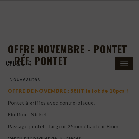
Panneau de gestion des cookies
OFFRE NOVEMBRE - PONTET
- RÉF. PONTET
CPL
CUIR
Nouveautés
OFFRE DE NOVEMBRE : 5€HT le lot de 10pcs !
Pontet à griffes avec contre-plaque.
Finition : Nickel
Passage pontet : largeur 25mm / hauteur 8mm
Vendu par paquet de 10 pièces.