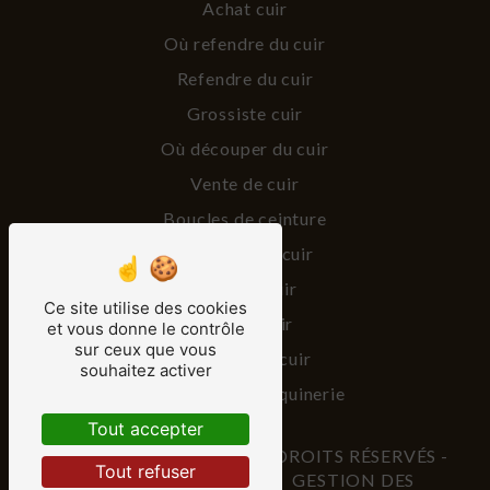
Achat cuir
Où refendre du cuir
Refendre du cuir
Grossiste cuir
Où découper du cuir
Vente de cuir
Boucles de ceinture
Vente peaux cuir
Vendeur cuir
Ce site utilise des cookies
Lanière cuir
et vous donne le contrôle
sur ceux que vous
Fournisseur cuir
souhaitez activer
Fourniture maroquinerie
Tout accepter
©
VISTALID
- 2026 - TOUS DROITS RÉSERVÉS -
Tout refuser
MENTIONS LÉGALES
-
GESTION DES