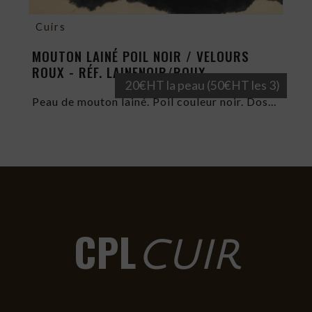
Cuirs
MOUTON LAINÉ POIL NOIR / VELOURS
ROUX - RÉF. LAINENOIR/ROUX
20€HT la peau (50€HT les 3)
Peau de mouton lainé. Poil couleur noir. Dos...
CPL
CUIR