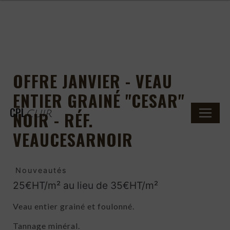
Panneau de gestion des cookies
OFFRE JANVIER - VEAU
ENTIER GRAINÉ "CESAR"
CPL
NOIR - RÉF.
CUIR
VEAUCESARNOIR
Nouveautés
25€HT/m² au lieu de 35€HT/m²
Veau entier grainé et foulonné.
Tannage minéral.