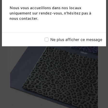
BOUCLE DE CEINTURE 15MM - RÉF.
Nous vous accueillons dans nos locaux
B15/E03284
uniquement sur rendez-vous, n'hésitez pas à
nous contacter.
Boucle double 15mm, finition dorée. -...
Ne plus afficher ce message