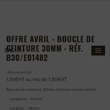
Panneau de gestion des cookies
OFFRE AVRIL - BOUCLE DE
CEINTURE 30MM - RÉF.
CPL
CUIR
B30/E01482
Nouveautés
1,35€HT au lieu de 1,90€HT
Boucle de ceinture 30mm, finition nickel satiné.
- Longueur : 60mm
- Largeur : 38mm