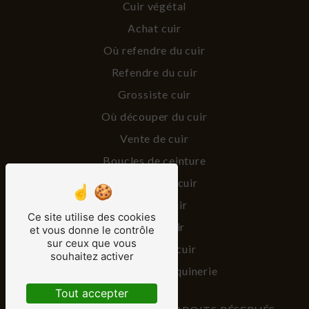
Cuir végétal
Achat cuir
Où refendre du cuir
Refendre du cuir
Grossiste cuir
Où découper du cuir
Vente de cuir
Boucles de ceinture
Vente peaux cuir
Vendeur cuir
Ce site utilise des cookies
Lanière cuir
et vous donne le contrôle
sur ceux que vous
Fournisseur cuir
souhaitez activer
Fourniture maroquinerie
Tout accepter